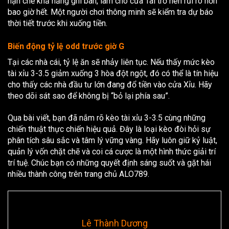
hạn chế khả năng ghi bàn, làm cho cửa Tài trở nên rủi ro hơn
bao giờ hết. Một người chơi thông minh sẽ kiểm tra dự báo
thời tiết trước khi xuống tiền.
Biến động tỷ lệ odd trước giờ G
Tại các nhà cái, tỷ lệ ăn sẽ nhảy liên tục. Nếu thấy mức kèo
tài xỉu 3-3.5 giảm xuống 3 hòa đột ngột, đó có thể là tín hiệu
cho thấy các nhà đầu tư lớn đang đổ tiền vào cửa Xỉu. Hãy
theo dõi sát sao để không bị “bỏ lại phía sau”.
Qua bài viết, bạn đã nắm rõ kèo tài xỉu 3-3.5 cùng những
chiến thuật thực chiến hiệu quả. Đây là loại kèo đòi hỏi sự
phân tích sâu sắc và tâm lý vững vàng. Hãy luôn giữ kỷ luật,
quản lý vốn chặt chẽ và coi cá cược là một hình thức giải trí
trí tuệ. Chúc bạn có những quyết định sáng suốt và gặt hái
nhiều thành công trên trang chủ ALO789.
Lê Thành Dương