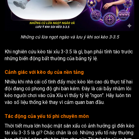
Những cú lừa ngọt ngào và lưu ý khi soi kèo 3-3.5
Khi nghiên cứu kèo tài xỉu 3-3.5 là gì, bạn phải tỉnh táo trước
những biến động bất thường của bảng tỷ lệ.
Cảnh giác với kèo dụ của nền tảng
Nhiều khi nhà cái cố tình đẩy mức kèo lên cao dù thực tế hai
đội đang có phong độ ghi bàn kém. Đây là cái bẫy nhằm lôi
kéo người chơi vào cửa Xỉu vì thấy tỷ lệ “ngon”. Hãy luôn tin
vào số liệu thống kê thay vì cảm quan ban đầu.
Tác động của yếu tố phi chuyên môn
Thời tiết mưa lớn hoặc mặt sân xấu có ảnh hưởng gì đến kèo
tài xỉu 3-3.5 là gì? Chắc chắn là có. Những yếu tố này thường