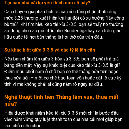
Tại sao nhà cái lại yêu thích con số này?
Các chuyên gia phân tích tại các nền tảng nhận định rằng
mức 3.25 thường xuất hiện khi hai đội có xu hướng “lấy công
bù thủ”. Khi tìm hiểu kèo tài xỉu 3-3.5, bạn sẽ thấy nó thường
áp dụng cho các giải đấu như Bundesliga hay các trận giao
hữu quốc tế, nơi bàn thắng là hơi thở của trận đấu.
Sự khác biệt giữa 3-3.5 và các tỷ lệ lân cận
Nếu bạn nhầm lẫn giữa 3 hòa và 3-3.5, bạn sẽ phải trả giá
bằng tiền mặt. Vậy sự khác biệt của kèo tài xỉu 3-3.5 là gì?
Điểm mấu chốt nằm ở chỗ bạn có thể thắng nửa tiền hoặc
thua nửa tiền – một cơ chế bảo toàn vốn hoặc cắt lỗ cực kỳ
tinh vi mà không phải ai cũng nắm rõ ngay từ đầu.
Nghệ thuật tính tiền Thắng làm vua, thua mất
nửa?
Hiểu được khái niệm kèo tài xỉu 3-3.5 mới chỉ là bước đầu,
việc nắm vững quy luật thanh toán của nhà cái mới giúp bạn
làm chủ cuộc chơi.