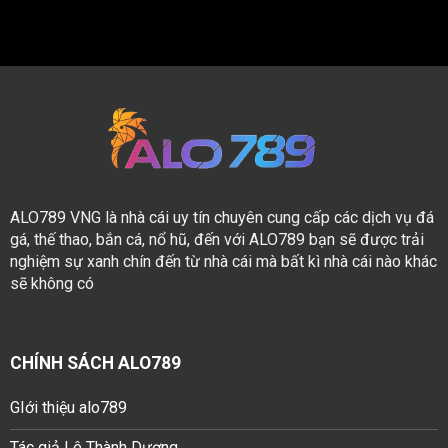
Rồng
Đến
Nhận
Rồi
Thưởng
–
Lớn
Săn
Alo789
Hũ
Vàng
Đại
Dương
Cực
Cuốn
Tại
Alo
789
ALO789
VNG là nhà cái uy tín chuyên cung cấp các dịch vụ đá
gá, thế thao, bắn cá, nổ hũ, đến với ALO789 bạn sẽ được trải
nghiệm sự xanh chín đến từ nhà cái mà bất kì nhà cái nào khác
sẽ không có
CHÍNH SÁCH ALO789
GIới thiệu alo789
Tác giả Lê Thành Dương