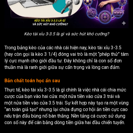
Kèo tài xỉu 3-3.5 là gì và sức hút khó cưỡng?
Trong bảng kèo của các nhà cái hiện nay, kèo tài xỉu 3-3.5
(hay còn gọi là kèo 3 1/4) đóng vai trò là một “phép thử” tâm
lý cực mạnh cho giới đầu tư. Đây không chỉ là con số đơn
thuần mà là ranh giới giữa sự cẩn trọng và lòng can đảm.
Bản chất toán học ẩn sau
Thực tế, kèo tài xỉu 3-3.5 là gì chính là việc nhà cái chia mức
cược của bạn vào hai cửa: một nửa tiền vào cửa 3 trái và
một nửa tiền vào cửa 3.5 trái. Sự kết hợp này tạo ra một vùng
“an toàn giả tạo” nhưng lại chứa đựng cơ hội ăn tiền cực cao
nếu trận đấu bùng nổ bàn thắng. Nền tảng cá cược sử dụng
con số này để cân bằng dòng tiền giữa hai đầu chiến tuyến.