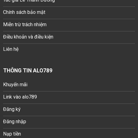
Chính sách bảo mật
Miễn trừ trách nhiệm
Điều khoản và điều kiện
Liên hệ
THÔNG TIN ALO789
Khuyến mãi
Link vào alo789
Đăng ký
Đăng nhập
Nạp tiền