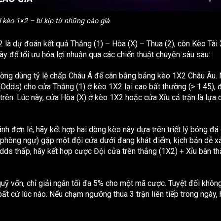
 kèo 1×2 – bí kíp từ những cáo già
2 là dự đoán kết quả Thắng (1) – Hòa (X) – Thua (2), còn Kèo Tài 
ày để tối ưu hóa lợi nhuận qua các chiến thuật chuyên sâu sau:
ường dùng tỷ lệ chấp Châu Á để cân bằng bảng kèo 1X2 Châu Âu. 
 (Odds) cho cửa Thắng (1) ở kèo 1X2 lại cao bất thường (> 1.45), 
rên. Lúc này, cửa Hòa (X) ở kèo 1X2 hoặc cửa Xỉu cả trận là lựa 
ánh đơn lẻ, hãy kết hợp hai dòng kèo này dựa trên triết lý bóng đá
 phòng ngự) gặp một đội cửa dưới đang khát điểm, kịch bản dễ xả
 Odds thấp, hãy kết hợp cược Đội cửa trên thắng (1X2) + Xỉu bàn t
quỹ vốn, chỉ giải ngân tối đa 5% cho một mã cược. Tuyệt đối khôn
bất cứ lúc nào. Nếu chạm ngưỡng thua 3 trận liên tiếp trong ngày, 