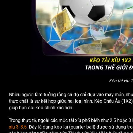
Kèo tài xỉu 1
Nhiều người lầm tưởng rằng cá độ chỉ dựa vào may mắn, nhưng 
thực chất là sự kết hợp giữa hai loại hình: Kèo Châu Âu (1X2
giúp bạn soi kèo chính xác hơn.
Trong thực tế, ngoài các mốc tài xỉu phổ biến như 2.5 hoặc
xỉu 3-3.5
. Đây là dạng kèo lai (quarter ball) được sử dụng t