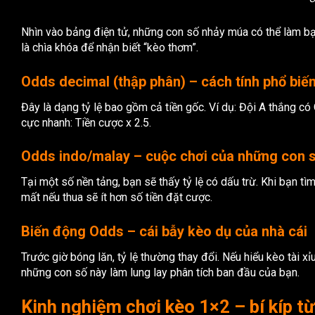
Nhìn vào bảng điện tử, những con số nhảy múa có thể làm bạn
là chìa khóa để nhận biết “kèo thơm”.
Odds decimal (thập phân) – cách tính phổ biế
Đây là dạng tỷ lệ bao gồm cả tiền gốc. Ví dụ: Đội A thắng có 
cực nhanh: Tiền cược x 2.5.
Odds indo/malay – cuộc chơi của những con 
Tại một số nền tảng, bạn sẽ thấy tỷ lệ có dấu trừ. Khi bạn tì
mất nếu thua sẽ ít hơn số tiền đặt cược.
Biến động Odds – cái bẫy kèo dụ của nhà cái
Trước giờ bóng lăn, tỷ lệ thường thay đổi. Nếu hiểu kèo tài x
những con số này làm lung lay phân tích ban đầu của bạn.
Kinh nghiệm chơi kèo 1×2 – bí kíp t