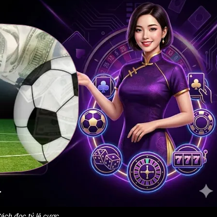
ách đọc tỷ lệ cược