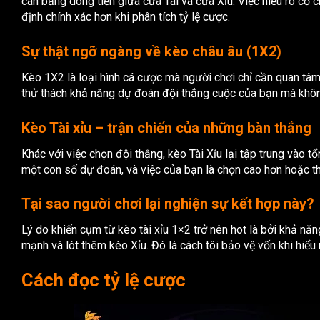
cân bằng dòng tiền giữa cửa Tài và cửa Xỉu. Việc hiểu rõ cơ 
định chính xác hơn khi phân tích tỷ lệ cược.
Sự thật ngỡ ngàng về kèo châu âu (1X2)
Kèo 1X2 là loại hình cá cược mà người chơi chỉ cần quan tâm
thử thách khả năng dự đoán đội thắng cuộc của bạn mà khôn
Kèo Tài xỉu – trận chiến của những bàn thắng
Khác với việc chọn đội thắng, kèo Tài Xỉu lại tập trung vào tổ
một con số dự đoán, và việc của bạn là chọn cao hơn hoặc t
Tại sao người chơi lại nghiện sự kết hợp này?
Lý do khiến cụm từ kèo tài xỉu 1×2 trở nên hot là bởi khả nă
mạnh và lót thêm kèo Xỉu. Đó là cách tôi bảo vệ vốn khi hiểu rõ
Cách đọc tỷ lệ cược