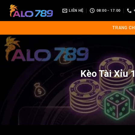
Bỏ
LIÊN HỆ
08:00 - 17:00
qua
nội
dung
TRANG CH
Kèo Tài Xỉu 