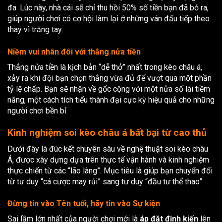
đa. Lúc này, nhà cái sẽ chỉ thu hồi 50% số tiền bạn đã bỏ ra,
giúp người chơi có cơ hội làm lại ở những ván đấu tiếp theo
thay vì trắng tay.
Niềm vui nhân đôi với thắng nửa tiền
Thắng nửa tiền là kịch bản “dễ thở” nhất trong kèo châu á,
xảy ra khi đội bạn chọn thắng vừa đủ để vượt qua một phần
tỷ lệ chấp. Bạn sẽ nhận về gốc cộng với một nửa số lãi tiềm
năng, một cách tích tiểu thành đại cực kỳ hiệu quả cho những
người chơi bền bỉ.
Kinh nghiệm soi kèo châu á bất bại từ cao thủ
Dưới đây là đúc kết chuyên sâu về nghệ thuật soi kèo châu
Á, được xây dựng dựa trên thực tế vận hành và kinh nghiệm
thực chiến từ các “lão làng”. Mục tiêu là giúp bạn chuyển đổi
từ tư duy “cá cược may rủi” sang tư duy “đầu tư thể thao”.
Đừng tin vào Tên tuổi, hãy tin vào Sự kiện
Sai lầm lớn nhất của người chơi mới là
áp đặt định kiến
lên