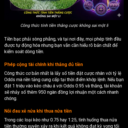
Công thức tính tiền thắng cược không sai một li
Tiền bạc phải sòng phẳng, và tại nơi đây, mọi phép tính đều
được tự động hóa nhưng bạn vẫn cần hiểu rõ bản chất để
kiểm soát dòng tiền.
Phép cộng tài chính khi thắng đủ tiền
Công thức cơ bản nhất là lấy số tiền đặt cược nhân với tỷ lệ
Odds mà nền tảng cung cấp tại thời điểm khớp lệnh. Nếu bạn
đặt 1 triệu vào kèo châu á với Odds 0.95 và thắng, tài khoản
sẽ nhảy số thêm 950 ngàn đồng lợi nhuận một cách nhanh
chóng.
Nỗi đau xẻ nửa khi thua nửa tiền
Trong các loại kèo như 0.75 hay 1.25, tình huống thua nửa
tiền thường xuyên xảy ra khi kết quả không đạt kỳ vọng tối