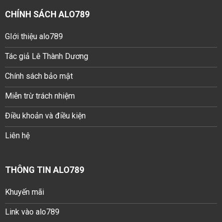
CHÍNH SÁCH ALO789
GIới thiệu alo789
Tác giả Lê Thành Dương
Chính sách bảo mật
Miễn trừ trách nhiệm
Điều khoản và điều kiện
Liên hệ
THÔNG TIN ALO789
Khuyến mãi
Link vào alo789