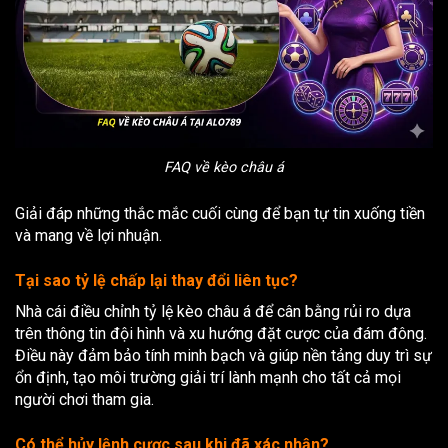
FAQ về kèo châu á
Giải đáp những thắc mắc cuối cùng để bạn tự tin xuống tiền
và mang về lợi nhuận.
Tại sao tỷ lệ chấp lại thay đổi liên tục?
Nhà cái điều chỉnh tỷ lệ kèo châu á để cân bằng rủi ro dựa
trên thông tin đội hình và xu hướng đặt cược của đám đông.
Điều này đảm bảo tính minh bạch và giúp nền tảng duy trì sự
ổn định, tạo môi trường giải trí lành mạnh cho tất cả mọi
người chơi tham gia.
Có thể hủy lệnh cược sau khi đã xác nhận?