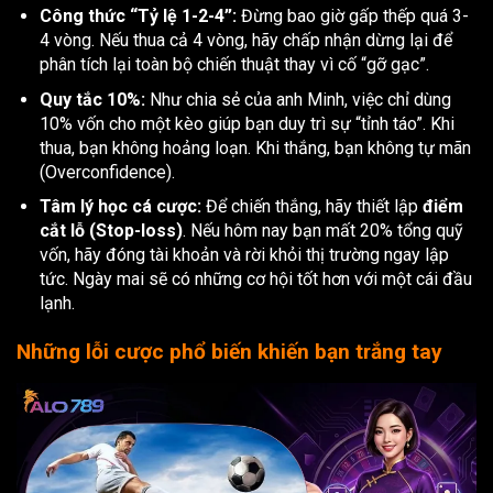
Công thức “Tỷ lệ 1-2-4”:
Đừng bao giờ gấp thếp quá 3-
4 vòng. Nếu thua cả 4 vòng, hãy chấp nhận dừng lại để
phân tích lại toàn bộ chiến thuật thay vì cố “gỡ gạc”.
Quy tắc 10%:
Như chia sẻ của anh Minh, việc chỉ dùng
10% vốn cho một kèo giúp bạn duy trì sự “tỉnh táo”. Khi
thua, bạn không hoảng loạn. Khi thắng, bạn không tự mãn
(Overconfidence).
Tâm lý học cá cược:
Để chiến thắng, hãy thiết lập
điểm
cắt lỗ (Stop-loss)
. Nếu hôm nay bạn mất 20% tổng quỹ
vốn, hãy đóng tài khoản và rời khỏi thị trường ngay lập
tức. Ngày mai sẽ có những cơ hội tốt hơn với một cái đầu
lạnh.
Những lỗi cược phổ biến khiến bạn trắng tay