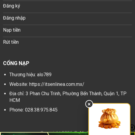
Đăng ký
Đăng nhập
Nạp tiền
Rút tiền
CỔNG NẠP
Thương hiệu: alo789
Website:
https://itsenlinea.com.mx/
Địa chỉ: 3 Phan Chu Trinh, Phường Bến Thành, Quận 1, TP
HCM
×
Phone: 028.38.975.845
Copyright 2026 ©
Alo789