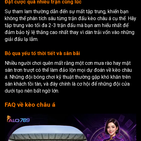
Đặt cược quá nhiều trận cùng lúc
Sự tham lam thường dẫn đến sự mất tập trung, khiến bạn
không thể phân tích sâu từng trận đấu kèo châu á cụ thể. Hãy
tập trung vào tối đa 2-3 trận đấu mà bạn am hiểu nhất để
đảm bảo tỷ lệ thắng cao nhất thay vì dàn trải vốn vào những
giải đấu lạ lẫm.
Bỏ qua yếu tố thời tiết và sân bãi
Nhiều người chơi quên mất rằng một cơn mưa rào hay mặt
sân trơn trượt có thể làm đảo lộn mọi dự đoán về kèo châu
á. Những đội bóng chơi kỹ thuật thường gặp khó khăn trên
sân khách tồi tàn, và đây chính là cơ hội để những đội cửa
dưới tạo nên bất ngờ lớn.
FAQ về kèo châu á