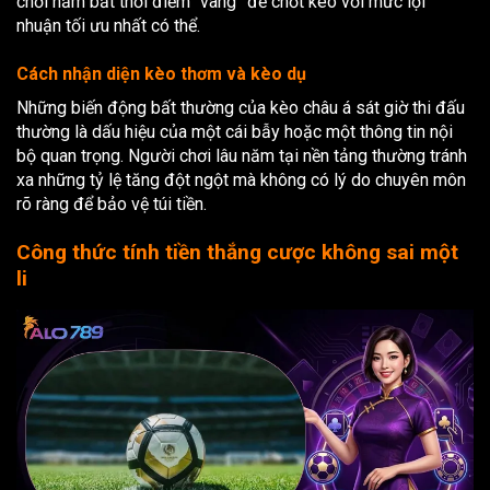
chơi nắm bắt thời điểm “vàng” để chốt kèo với mức lợi
nhuận tối ưu nhất có thể.
Cách nhận diện kèo thơm và kèo dụ
Những biến động bất thường của kèo châu á sát giờ thi đấu
thường là dấu hiệu của một cái bẫy hoặc một thông tin nội
bộ quan trọng. Người chơi lâu năm tại nền tảng thường tránh
xa những tỷ lệ tăng đột ngột mà không có lý do chuyên môn
rõ ràng để bảo vệ túi tiền.
Công thức tính tiền thắng cược không sai một
li