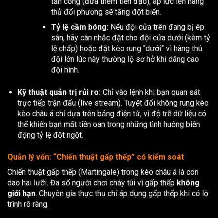
tấn công (đưa thêm tiền đạo), áp lực lên hàng
thủ đối phương sẽ tăng đột biến.
Tỷ lệ cầm bóng:
Nếu đội cửa trên đang bị ép
sân, hãy cân nhắc đặt cho đội cửa dưới (kèm tỷ
lệ chấp) hoặc đặt kèo rung “dưới” vì hàng thủ
đội lớn lúc này thường lộ sơ hở khi dâng cao
đội hình.
Kỹ thuật quản trị rủi ro:
Chỉ vào lệnh khi bạn quan sát
trực tiếp trận đấu (live stream). Tuyệt đối không rung kèo
kèo châu á chỉ dựa trên bảng điện tử, vì độ trễ dữ liệu có
thể khiến bạn mất tiền oan trong những tình huống biến
động tỷ lệ đột ngột.
Quản lý vốn: “Chiến thuật gấp thếp” có kiểm soát
Chiến thuật gấp thếp (Martingale) trong kèo châu á là con
dao hai lưỡi. Đa số người chơi cháy túi vì gấp thếp
không
giới hạn
. Chuyên gia thực thụ chỉ áp dụng gấp thếp khi có lộ
trình rõ ràng.