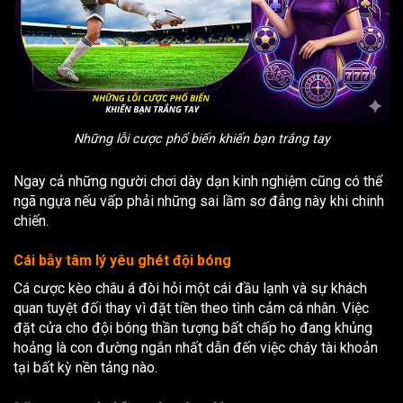
Những lỗi cược phổ biến khiến bạn trắng tay
Ngay cả những người chơi dày dạn kinh nghiệm cũng có thể
ngã ngựa nếu vấp phải những sai lầm sơ đẳng này khi chinh
chiến.
Cái bẫy tâm lý yêu ghét đội bóng
Cá cược kèo châu á đòi hỏi một cái đầu lạnh và sự khách
quan tuyệt đối thay vì đặt tiền theo tình cảm cá nhân. Việc
đặt cửa cho đội bóng thần tượng bất chấp họ đang khủng
hoảng là con đường ngắn nhất dẫn đến việc cháy tài khoản
tại bất kỳ nền tảng nào.