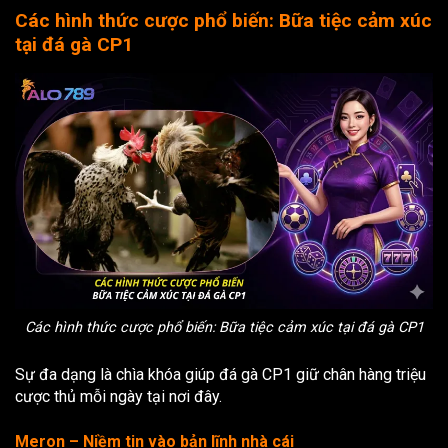
Các hình thức cược phổ biến: Bữa tiệc cảm xúc
tại đá gà CP1
Các hình thức cược phổ biến: Bữa tiệc cảm xúc tại đá gà CP1
Sự đa dạng là chìa khóa giúp đá gà CP1 giữ chân hàng triệu
cược thủ mỗi ngày tại nơi đây.
Meron – Niềm tin vào bản lĩnh nhà cái