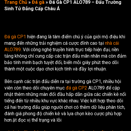
Trang Chủ
»
Đá gà
»
Đá Gà CP1 ALO789 – Đấu Trường
Sinh Tử Đẳng Cấp Châu Á
Đá gà CP1
hiện đang là tâm điểm chú ý của giới mộ điệu khi
mang đến những trải nghiệm cá cược đỉnh cao tại
nhà cái
ALO789
. Với công nghệ truyền hình trực tiếp hiện đại, nền
tảng không chỉ cung cấp các trận đấu mãn nhãn mà còn đảm
bảo tính minh bạch tuyệt đối, biến mỗi giây phút theo dõi
thành một cuộc dạo chơi kịch tính và đầy lợi nhuận.
Bên cạnh các trận đấu diễn ra tại trường gà CP1, nhiều hội
viên còn theo dõi chuyên mục
đá gà CP2
ALO789 để cập
nhật thêm những màn đối đầu hấp dẫn giữa các chiến kê nổi
tiếng đến từ nhiều khu vực khác nhau. Việc kết hợp theo dõi
cả hai trường đấu giúp người chơi có thêm dữ liệu phân tích,
đánh giá phong độ chiến kê và lựa chọn kèo cược phù hợp
hơn.ật đọc vị thể trạng và lỗi