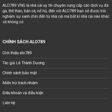
ALO789
VNG là nhà cái uy tín chuyên cung cấp các dịch vụ đá
gá, thế thao, bắn cá, nổ hũ, đến với ALO789 bạn sẽ được trải
nghiệm sự xanh chín đến từ nhà cái mà bất kì nhà cái nào khác
sẽ không có
CHÍNH SÁCH ALO789
GIới thiệu alo789
Tác giả Lê Thành Dương
Chính sách bảo mật
Miễn trừ trách nhiệm
Điều khoản và điều kiện
Liên hệ