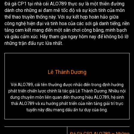
Đá gà CP1 tại nhà cái ALO789 thực sự là một thiên đường
dành cho những ai đam mê tốc độ và sự kịch tính của môn
thể thao truyền thống này. Với sự kết hợp hoàn hảo giữa
công nghệ hiện đại và tinh hoa của các sới gà danh tiếng, nền
tảng cam kết mang đến một sân chơi công bằng, minh bạch
và giàu cảm xúc. Hãy tham gia ngay hôm nay để không bỏ lỡ
những trận đấu rực lửa nhất.
Lê Thành Dương
Với ALO789, cái tên thường được nhắc đến trong định hướng
phát triển chiến lược chính là tác giả Lê Thành Dương. Nhiều nội
dung chuyên môn liên quan đến thương hiệu ALO789, hệ sinh
thái ALO789 và xu hướng phát triển của nền tảng giải trí trực
tuyến này đều mang dấu ấn tư duy của ông.
Đá Gà CP2 ALO789 – Những