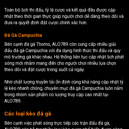
Toàn bộ lịch thi đấu, tỷ lệ cược và kết quả đều được cập
nhật theo thời gian thực giúp người chơi dễ dàng theo dõi và
đưa ra quyết định đặt cược chính xác hơn.
Đá Gà Campuchia
Bên cạnh đá gà Thomo, ALO789 còn cung cấp nhiều giải
đấu đá gà Campuchia với đa dạng hình thức thi đấu và quy
mô trường gà khác nhau. Hệ thống liên tục cập nhật lịch phát
sóng mới nhằm mang đến cho người chơi nhiều lựa chọn
theo dõi và đặt cược trong suốt cả ngày.
Nhờ chất lượng truyền tải ổn định cùng khả năng cập nhật tỷ
lệ kèo nhanh chóng, chuyên mục đá gà Campuchia luôn nằm
trong nhóm sản phẩm có lượng truy cập cao nhất tại
ALO789.
Các loại kèo đá gà
Bên cạnh việc phát sóng trực tiếp các trận đấu đá gà,