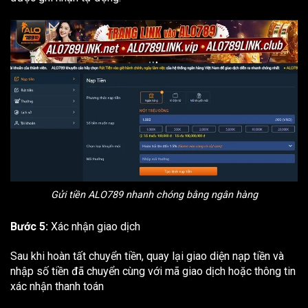
Gửi tiền ALO789 nhanh chóng bằng ngân hàng
Bước 5:
Xác nhận giao dịch
Sau khi hoàn tất chuyển tiền, quay lại giao diện nạp tiền và
nhập số tiền đã chuyển cùng với mã giao dịch hoặc thông tin
xác nhận thanh toán