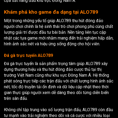
cựa sắt hàng đầu khu vực Đông Nam Á.
Khám phá kho game đa dạng tại ALO789
Một trong những yếu tố giúp ALO789 thu hút đông đảo
người chơi chính là hệ sinh thái trò chơi phong phú cùng chất
lượng giải trí được đầu tư bài bản. Nền tảng liên tục cập
nhật các tựa game mới nhằm mang đến trải nghiệm hấp dẫn,
hình ảnh sắc nét và hiệu ứng sống động cho hội viên.
Đá gà trực tuyến ALO789
Đá gà trực tuyến là sản phẩm trọng tâm giúp ALO789 xây
dựng thương hiệu và thu hút đông đảo cược thủ tại thị
trường Việt Nam cũng như khu vực Đông Nam Á. Hệ thống
phát sóng trực tiếp các trận đấu với chất lượng hình ảnh sắc
nét, tốc độ truyền tải ổn định và dữ liệu cập nhật theo thời
gian thực giúp người xem dễ dàng theo dõi từng diễn biến
trên sân đấu.
Không chỉ tập trung vào số lượng trận đấu, ALO789 còn đầu
tư mạnh vào trải nghiệm theo dõi và cá cược với nhiều loại