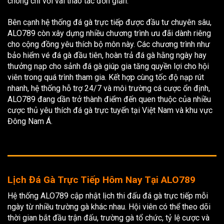
chóng chỉ với vài thao tác đơn giản.
Bên cạnh hệ thống đá gà trực tiếp được đầu tư chuyên sâu,
ALO789 còn xây dựng nhiều chương trình ưu đãi dành riêng
cho cộng đồng yêu thích bộ môn này. Các chương trình như
bảo hiểm vé đá gà đầu tiên, hoàn trả đá gà hằng ngày hay
thưởng nạp cho sảnh đá gà giúp gia tăng quyền lợi cho hội
viên trong quá trình tham gia. Kết hợp cùng tốc độ nạp rút
nhanh, hệ thống hỗ trợ 24/7 và môi trường cá cược ổn định,
ALO789 đang dần trở thành điểm đến quen thuộc của nhiều
cược thủ yêu thích đá gà trực tuyến tại Việt Nam và khu vực
Đông Nam Á.
Lịch Đá Gà Trực Tiếp Hôm Nay Tại ALO789
Hệ thống ALO789 cập nhật lịch thi đấu đá gà trực tiếp mỗi
ngày từ nhiều trường gà khác nhau. Hội viên có thể theo dõi
thời gian bắt đầu trận đấu, trường gà tổ chức, tỷ lệ cược và