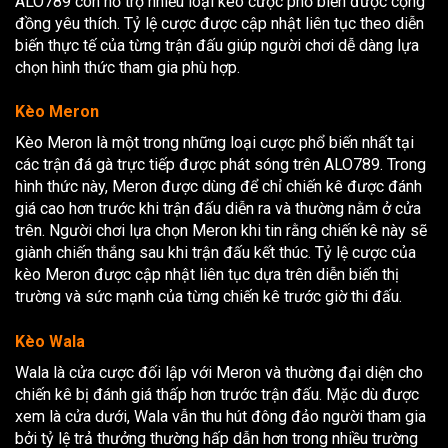
ALO789 còn hỗ trợ nhiều loại kèo cược phổ biến được cộng
đồng yêu thích. Tỷ lệ cược được cập nhật liên tục theo diễn
biến thực tế của từng trận đấu giúp người chơi dễ dàng lựa
chọn hình thức tham gia phù hợp.
Kèo Meron
Kèo Meron là một trong những loại cược phổ biến nhất tại
các trận đá gà trực tiếp được phát sóng trên ALO789. Trong
hình thức này, Meron được dùng để chỉ chiến kê được đánh
giá cao hơn trước khi trận đấu diễn ra và thường nằm ở cửa
trên. Người chơi lựa chọn Meron khi tin rằng chiến kê này sẽ
giành chiến thắng sau khi trận đấu kết thúc. Tỷ lệ cược của
kèo Meron được cập nhật liên tục dựa trên diễn biến thị
trường và sức mạnh của từng chiến kê trước giờ thi đấu.
Kèo Wala
Wala là cửa cược đối lập với Meron và thường đại diện cho
chiến kê bị đánh giá thấp hơn trước trận đấu. Mặc dù được
xem là cửa dưới, Wala vẫn thu hút đông đảo người tham gia
bởi tỷ lệ trả thưởng thường hấp dẫn hơn trong nhiều trường