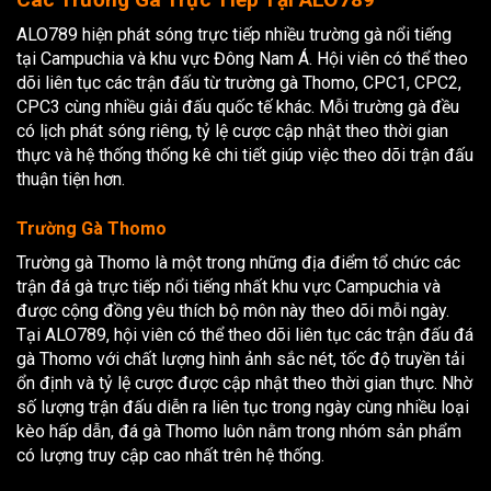
ALO789 hiện phát sóng trực tiếp nhiều trường gà nổi tiếng
tại Campuchia và khu vực Đông Nam Á. Hội viên có thể theo
dõi liên tục các trận đấu từ trường gà Thomo, CPC1, CPC2,
CPC3 cùng nhiều giải đấu quốc tế khác. Mỗi trường gà đều
có lịch phát sóng riêng, tỷ lệ cược cập nhật theo thời gian
thực và hệ thống thống kê chi tiết giúp việc theo dõi trận đấu
thuận tiện hơn.
Trường Gà Thomo
Trường gà Thomo là một trong những địa điểm tổ chức các
trận đá gà trực tiếp nổi tiếng nhất khu vực Campuchia và
được cộng đồng yêu thích bộ môn này theo dõi mỗi ngày.
Tại ALO789, hội viên có thể theo dõi liên tục các trận đấu đá
gà Thomo với chất lượng hình ảnh sắc nét, tốc độ truyền tải
ổn định và tỷ lệ cược được cập nhật theo thời gian thực. Nhờ
số lượng trận đấu diễn ra liên tục trong ngày cùng nhiều loại
kèo hấp dẫn, đá gà Thomo luôn nằm trong nhóm sản phẩm
có lượng truy cập cao nhất trên hệ thống.