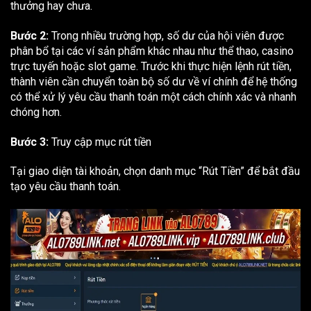
thưởng hay chưa.
Bước 2:
Trong nhiều trường hợp, số dư của hội viên được
phân bổ tại các ví sản phẩm khác nhau như thể thao, casino
trực tuyến hoặc slot game. Trước khi thực hiện lệnh rút tiền,
thành viên cần chuyển toàn bộ số dư về ví chính để hệ thống
có thể xử lý yêu cầu thanh toán một cách chính xác và nhanh
chóng hơn.
Bước 3:
Truy cập mục rút tiền
Tại giao diện tài khoản, chọn danh mục “Rút Tiền” để bắt đầu
tạo yêu cầu thanh toán.