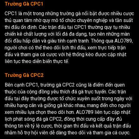
Trường Gà CPC1
CPC1 là một trong những trường gà nổi bật được nhiều cược
thủ quan tâm nhờ quy mô tổ chức chuyên nghiệp và tần suất
thi đấu ổn định. Các trận đấu tại CPC1 thường quy tụ nhiều
chiến kê chất lượng với lối đá đa dạng, tạo nên những màn
đối đầu hấp dẫn và giàu tính cạnh tranh. Thông qua ALO789,
người chơi có thể theo dõi lịch thi đấu, xem trực tiếp trận
đấu và tham gia cá cược với hệ thống kèo được cập nhật
liên tục theo diễn biến thực tế.
Trường Gà CPC2
Bên cạnh CPC1, trường gà CPC2 cũng là điểm đến quen
thuộc của cộng đồng yêu thích đá gà trực tuyến. Các trận
đấu tại đây thường được tổ chức xuyên suốt trong ngày với
nhiều hạng cân và giống gà khác nhau, mang đến cho người
xem nhiều lựa chọn theo dõi hơn. ALO789 liên tục cập nhật
lịch phát sóng đá gà CPC2, đồng thời cung cấp đầy đủ
thông tin về tỷ lệ cược, thời gian thi đấu và kết quả trận đấu
nhằm hỗ trợ hội viên dễ dàng theo dõi và tham gia cá cược.