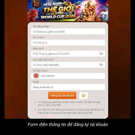
Form điền thông tin để đăng ký tài khoản