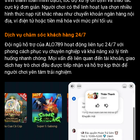
trình thanh toán minh bạch, tốc độ xử lý ổn định và thao tác
cực kỳ đơn giản. Người chơi có thể linh hoạt lựa chọn nhiều
hình thức nạp rút khác nhau như chuyển khoản ngân hàng nội
địa, ví điện tử hoặc tiền mã hóa với mức phí tối ưu.
Dịch vụ chăm sóc khách hàng 24/7
Đội ngũ hỗ trợ của ALO789 hoạt động liên tục 24/7 với
phong cách phục vụ chuyên nghiệp và khả năng xử lý tình
huống nhanh chóng. Mọi vấn đề liên quan đến tài khoản, giao
dịch hay trò chơi đều được tiếp nhận và hỗ trợ kịp thời để
người chơi yên tâm trải nghiệm.