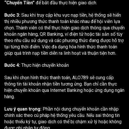
“Chuyển Tiền”
để bắt đầu thực hiện giao dịch.
Bước 3:
Sau khi truy cập khu vực nạp tiền, hệ thống sẽ hiển
thị nhiều phương thức thanh toán khác nhau để hội viên lựa
chọn. Thành viên có thể thực hiện giao dịch thông qua chuyển
khoản ngân hàng, QR Banking, ví điện tử hoặc tài sản số tùy
theo nhu cầu sử dụng và các phương thức đang được hỗ trợ
tại từng thời điểm. Việc đa dạng hóa hình thức thanh toán
giúp quá trình nạp tiền diễn ra linh hoạt và thuận tiện hơn.
Bước 4:
Thực hiện chuyển khoản
Sau khi chọn hình thức thanh toán, ALO789 sẽ cung cấp
thông tin tài khoản nhận tiền tương ứng. Bạn chỉ cần thực
hiện chuyển khoản qua Internet Banking hoặc ứng dụng ngân
hàng.
Lưu ý quan trọng:
Phần nội dung chuyển khoản cần nhập
chính xác theo cú pháp hệ thống yêu cầu. Nếu sai thông tin
hoặc thiếu ký tự, giao dịch có thể bị chậm xử lý hoặc không
được ghi nhận tự động.