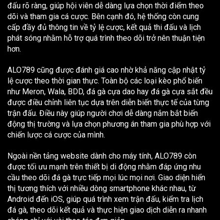
đấu rõ ràng, giúp hội viên dễ dàng lựa chọn thời điểm theo
dõi và tham gia cá cược. Bên cạnh đó, hệ thống còn cung
cấp đầy đủ thông tin về tỷ lệ cược, kết quả thi đấu và lịch
phát sóng nhằm hỗ trợ quá trình theo dõi trở nên thuận tiện
hơn.
ALO789 cũng được đánh giá cao nhờ khả năng cập nhật tỷ
lệ cược theo thời gian thực. Toàn bộ các loại kèo phổ biến
như Meron, Wala, BDD, đá gà cựa dao hay đá gà cựa sắt đều
được điều chỉnh liên tục dựa trên diễn biến thực tế của từng
trận đấu. Điều này giúp người chơi dễ dàng nắm bắt biến
động thị trường và lựa chọn phương án tham gia phù hợp với
chiến lược cá cược của mình.
Ngoài nền tảng website dành cho máy tính, ALO789 còn
được tối ưu mạnh trên thiết bị di động nhằm đáp ứng nhu
cầu theo dõi đá gà trực tiếp mọi lúc mọi nơi. Giao diện hiển
thị tương thích với nhiều dòng smartphone khác nhau, từ
Android đến iOS, giúp quá trình xem trận đấu, kiểm tra lịch
đá gà, theo dõi kết quả và thực hiện giao dịch diễn ra nhanh