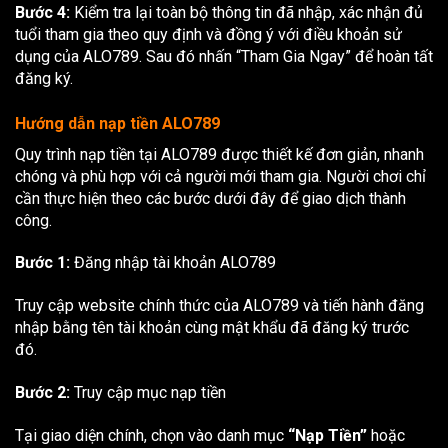
Bước 4:
Kiểm tra lại toàn bộ thông tin đã nhập, xác nhận đủ
tuổi tham gia theo quy định và đồng ý với điều khoản sử
dụng của ALO789. Sau đó nhấn “Tham Gia Ngay” để hoàn tất
đăng ký.
Hướng dẫn nạp tiền ALO789
Quy trình nạp tiền tại ALO789 được thiết kế đơn giản, nhanh
chóng và phù hợp với cả người mới tham gia. Người chơi chỉ
cần thực hiện theo các bước dưới đây để giao dịch thành
công.
Bước 1:
Đăng nhập tài khoản ALO789
Truy cập website chính thức của ALO789 và tiến hành đăng
nhập bằng tên tài khoản cùng mật khẩu đã đăng ký trước
đó.
Bước 2:
Truy cập mục nạp tiền
Tại giao diện chính, chọn vào danh mục
“Nạp Tiền”
hoặc