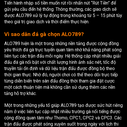
Tiến hành nhập số tiền muốn rút rồi nhấn nút “Rút Tiền” để
gửi yêu cầu đến hệ thống. Thông thường, các giao dịch sẽ
được ALO789 xử lý tự động trong khoảng từ 5 – 15 phút tùy
theo giá trị giao dịch và thời điểm thực hiện.
Vì sao dân đá gà chọn ALO789?
ALO789 hiện là một trong những nền tảng được cộng đồng
yêu thích đá gà trực tuyến quan tâm nhờ khả năng phát sóng
liên tục các trận đấu mỗi ngày. Hệ thống cập nhật nhiều giải
đấu đá gà nổi bật với chất lượng hình ảnh sắc nét, tốc độ
truyền tải ổn định và dữ liệu trận đấu được đồng bộ theo
thời gian thực. Nhờ đó, người chơi có thể theo dõi trực tiếp
từng diễn biến trên sân đấu đồng thời tham gia đặt cược
một cách thuận tiện mà không cần sử dụng thêm các nền
tảng hỗ trợ khác.
Một trong những yếu tố giúp ALO789 tạo được sức hút riêng
nằm ở việc liên tục cập nhật nhiều trường gà nổi tiếng được
cộng đồng quan tâm như Thomo, CPC1, CPC2 và CPC3. Các
trận đấu được phát sóng xuyên suốt trong ngày với lịch thi