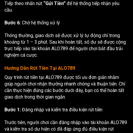
Tiếp theo nhấn nút
“Gửi Tiền”
để hệ thống tiếp nhận yêu
cầu.
Bước 6:
Chờ hệ thống xử lý
Thông thường, giao dịch sẽ được xử lý tự động chỉ trong
khoảng từ 1 – 3 phút. Sau khi hoàn tất, số dư sẽ được cộng
trực tiếp vào tài khoản ALO789 để người chơi bắt đầu trải
nghiệm cá cược.
Hướng Dẫn Rút Tiền Tại ALO789
Quy trình rút tiền tại ALO789 được tối ưu đơn giản nhằm
giúp người chơi nhận thưởng nhanh chóng và thuận tiện. Chỉ
cần thực hiện đúng các bước dưới đây, bạn có thể hoàn tất
giao dịch trong thời gian ngắn.
Bước 1:
Đăng nhập và kiểm tra điều kiện rút tiền
Trước tiên, người chơi cần đăng nhập vào tài khoản ALO789
và kiểm tra số dư hiện có đã đáp ứng đủ điều kiện rút